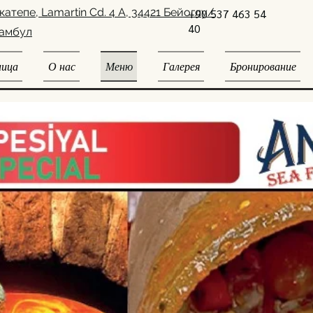
катепе, Lamartin Cd. 4 А, 34421 Бейоглу/
+90 537 463 54
40
амбул
ница
О нас
Меню
Галерея
Бронирование