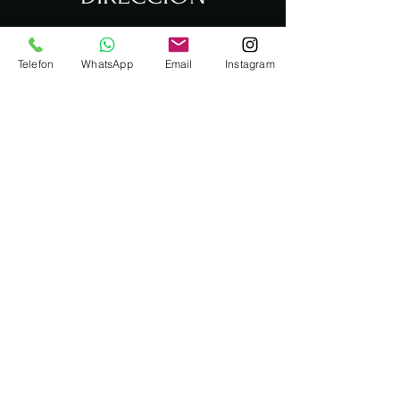
Barrio Kocetepe calle lemartin no 4 A
Telefon
WhatsApp
Email
Instagram
Horario de apertura
Lunes - Viernes: 09:00–03:00
Sábado - Domingo: 09:00–03:00
anatoliaseafoodhouse@gmail.com
+90 537 463 54 40
Este sitio fue fundado por Kadir
Dağdelen.
Anatolia mariscos STEAK kebap
©
house
2024/TODOS LOS DERECHOS